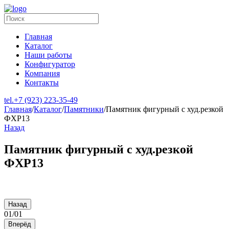
Главная
Каталог
Наши работы
Конфигуратор
Компания
Контакты
tel.
+7 (923) 223-35-49
Главная
/
Каталог
/
Памятники
/
Памятник фигурный с худ.резкой
ФХР13
Назад
Памятник фигурный с худ.резкой
ФХР13
Назад
01
/
01
Вперёд